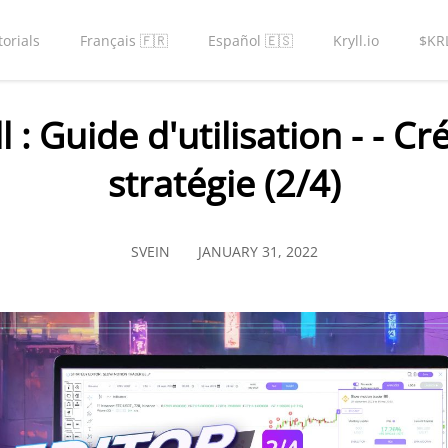
torials
Français 🇫🇷
Español 🇪🇸
Kryll.io
$KR
l : Guide d'utilisation - - C
stratégie (2/4)
SVEIN
JANUARY 31, 2022