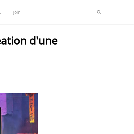
L
Join
réation d'une