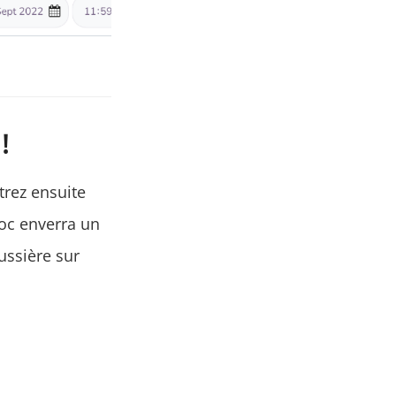
!
trez ensuite
loc enverra un
ussière sur