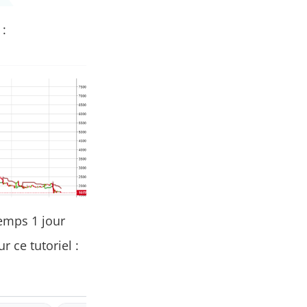
 :
emps 1 jour
r ce tutoriel :