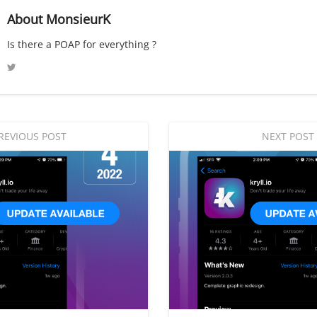
About
MonsieurK
Is there a POAP for everything ?
REVIOUS POST
NEXT POST