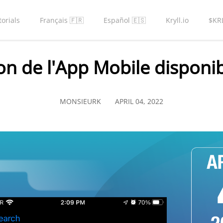
torials
Français 🇫🇷
Español 🇪🇸
Kryll.io
$KR
on de l'App Mobile disponi
MONSIEURK
APRIL 04, 2022