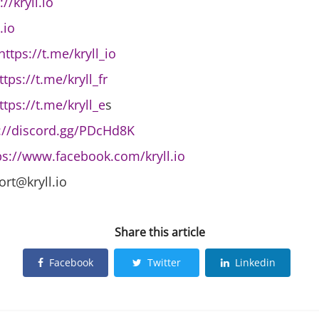
://kryll.io
.io
https://t.me/kryll_io
ttps://t.me/kryll_fr
ttps://t.me/kryll_e
s
://discord.gg/PDcHd8K
ps://www.facebook.com/kryll.io
ort@kryll.io
Share this article
Facebook
Twitter
Linkedin