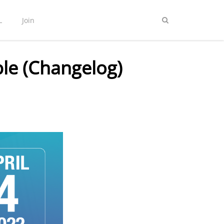
L
Join
ble (Changelog)