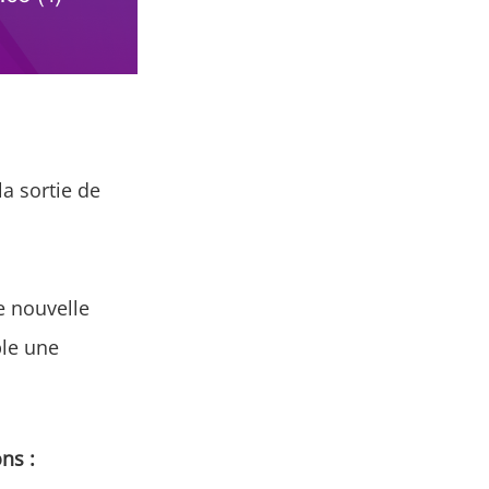
la sortie de
e nouvelle
ble une
.
ns :