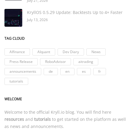
July 21, 2026
KryllOS 0.5.29 Update: Backtests Up to 4× Faster
July 13, 2026
TAG CLOUD
AIfinance
AIquant
Dev Diary
News
Press Release
RoboAdvisor
aitrading
announcements
de
en
es
fr
tutorials
WELCOME
Welcome to the official
Kryll.io
blog. You will find here
resources
and
tutorials
to get started on the platform as well
as news and announcements.