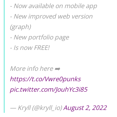
- Now available on mobile app
- New improved web version
(graph)
- New portfolio page
- Is now FREE!
More info here ➡️
https://t.co/Vwre0punks
pic.twitter.com/JouhYc3i85
— Kryll (@kryll_io)
August 2, 2022