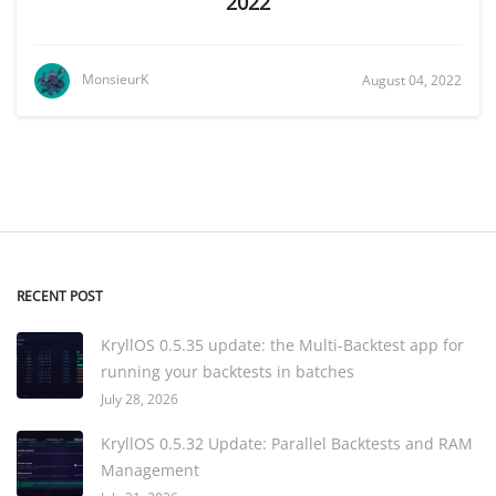
2022
MonsieurK
August 04, 2022
RECENT POST
KryllOS 0.5.35 update: the Multi-Backtest app for
running your backtests in batches
July 28, 2026
KryllOS 0.5.32 Update: Parallel Backtests and RAM
Management