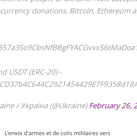
currency donations. Bitcoin, Ethereum 
 357a3So9CbsNfBBgFYACGvxxS6tMaDoa
d USDT (ERC-20) -
CD37b4C644C2921454429E7F9358d18
aine / Україна (@Ukraine)
February 26, 
L’envoi d'armes et de colis militaires vers