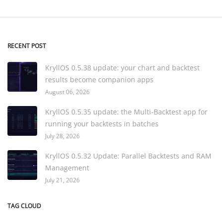
RECENT POST
KryllOS 0.5.38 update: your chart and backtest
results become companion apps
August 06, 2026
KryllOS 0.5.35 update: the Multi-Backtest app for
running your backtests in batches
July 28, 2026
KryllOS 0.5.32 Update: Parallel Backtests and RAM
Management
July 21, 2026
TAG CLOUD