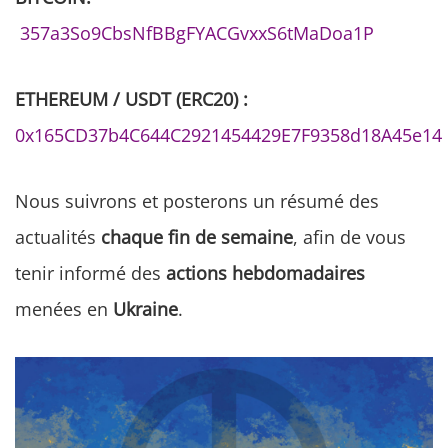
357a3So9CbsNfBBgFYACGvxxS6tMaDoa1P
ETHEREUM / USDT (ERC20) :
0x165CD37b4C644C2921454429E7F9358d18A45e14
Nous suivrons et posterons un résumé des
actualités
chaque fin de semaine
, afin de vous
tenir informé des
actions hebdomadaires
menées en
Ukraine
.