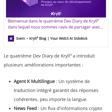
Kryll³ Dev Diary - Semaine 4
Bienvenue dans le quatrième Dev Diary de Kryll³
dans lequel nous sommes ravis de partager avec
vous les dernières avancées passionnantes de
Svein
Kryll³ Blog | Your Web3 AI Sidekick
notre projet. Édition précédente : Kryll³ Dev Diary -
Semaine 3 [/fr/kryll3-dev-diary-semaine-3/] Agent K
Multilingue Les modèles de langage évolués (LLM)
Le quatrième Dev Diary de Kryll³ a introduit
son…
plusieurs améliorations importantes :
Agent K Multilingue
: Un système de
traduction intégré garantit des réponses
cohérentes, peu importe la langue.
News Feed
: Un flux d'informations crypto