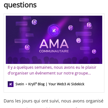
questions
AMA Communautaire Kryll³
Il y a quelques semaines, nous avons eu le plaisir
d’organiser un événement sur notre groupe
Telegram [https://t.me/kryll_fr] dans lequel la
Svein
Kryll³ Blog | Your Web3 AI Sidekick
communauté a eu l’occasion de poser des
questions sur Kryll³. Nous avons été ravis de
l’enthousiasme et de la curiosité dont vous avez
Dans les jours qui ont suivi, nous avons organisé
fait preuve. Parmi tout…