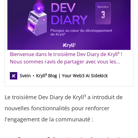
Kryll³ Dev Diary - Semaine 3
Bienvenue dans le troisième Dev Diary de Kryll³ !
Nous sommes ravis de partager avec vous les
dernières avancées passionnantes de notre
Svein
Kryll³ Blog | Your Web3 AI Sidekick
projet. Comme vous le savez, notre communauté
a toujours été au cœur de notre vision. Pour Kryll³,
nous avons donc tenu à faire de la récompense de
Le troisième Dev Diary de Kryll³ a introduit de
l’engagement de …
nouvelles fonctionnalités pour renforcer
l'engagement de la communauté :