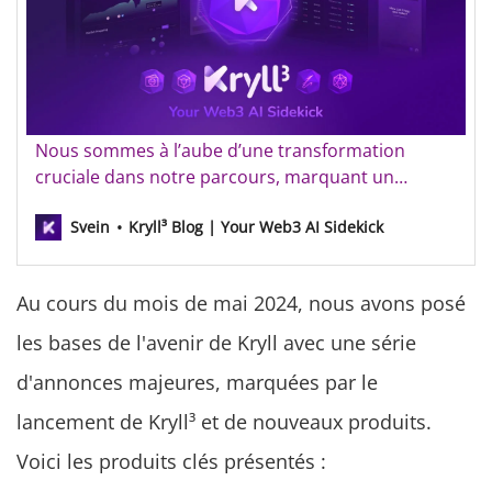
Kryll devient Kryll³ : Votre solution IA Web3
Nous sommes à l’aube d’une transformation
cruciale dans notre parcours, marquant un
nouveau chapitre dans notre mission de vous
Svein
Kryll³ Blog | Your Web3 AI Sidekick
fournir des outils d’investissement avancés.
Depuis notre création, notre but est de vous
donner une longueur d’avance, maximisant le
Au cours du mois de mai 2024, nous avons posé
potentiel du marché crypto en fourniss…
les bases de l'avenir de Kryll avec une série
d'annonces majeures, marquées par le
lancement de Kryll³ et de nouveaux produits.
Voici les produits clés présentés :