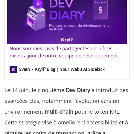
Kryll³ Dev Diary - Semaine 5
Nous sommes ravis de partager les dernières
mises à jour de notre équipe de développement
alors que nous nous lançons dans un voyage
Svein
Kryll³ Blog | Your Web3 AI Sidekick
passionnant pour étendre l’écosystème Kryll en
introduisant des capacités multi-chain pour le
token KRL. Édition précédente : Kryll³ Dev Diary -
Le 14 juin, le cinquième
Dev Diary
a introduit des
Semaine 4 [/fr/kryll3…
avancées clés, notamment l’évolution vers un
environnement
multi-chain
pour le token KRL.
Cette stratégie vise à améliorer l’accessibilité et à
réduire les coûts de transaction, grâce à