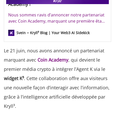
Academy !
Nous sommes ravis d’annoncer notre partenariat
avec Coin Academy, marquant une première étape
dans l’évolution de Kryll³. Ouvrant la voie à une
Svein
Kryll³ Blog | Your Web3 AI Sidekick
expérience de navigation inédite, l’agent K se
dévoile sur Coin Academy au travers de
l’intégration du widget K³, offrant à leurs visiteurs
Le 21 juin, nous avons annoncé un partenariat
une toute nouve…
marquant avec
Coin Academy
, qui devient le
premier média crypto à intégrer l’Agent K via le
widget K³
. Cette collaboration offre aux visiteurs
une nouvelle façon d’interagir avec l’information,
grâce à l’intelligence artificielle développée par
Kryll³.