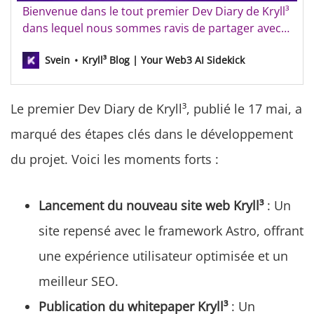
Bienvenue dans le tout premier Dev Diary de Kryll³
dans lequel nous sommes ravis de partager avec
vous les dernières avancées de notre projet. Cette
Svein
Kryll³ Blog | Your Web3 AI Sidekick
semaine, nous parlerons des travaux effectués sur
le site et de l’évolution de l’agent K. -----------------------
------------------------------------…
Le premier Dev Diary de Kryll³, publié le 17 mai, a
marqué des étapes clés dans le développement
du projet. Voici les moments forts :
Lancement du nouveau site web Kryll³
: Un
site repensé avec le framework Astro, offrant
une expérience utilisateur optimisée et un
meilleur SEO.
Publication du whitepaper Kryll³
: Un