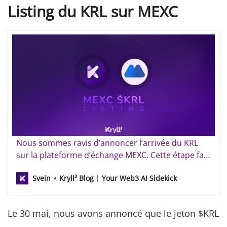
Listing du KRL sur MEXC
Le jeton Kryll³ ($KRL) est listé sur MEXC
Nous sommes ravis d’annoncer l’arrivée du KRL
sur la plateforme d’échange MEXC. Cette étape fait
partie de nos efforts continus pour rendre KRL
Svein
Kryll³ Blog | Your Web3 AI Sidekick
plus accessible à tous. Avec ce nouveau listing,
nous élargissons notre portée et offrons plus
d’opportunités aux utilisateurs d’accéder au KRL.
Le 30 mai, nous avons annoncé que le jeton $KRL
Tradez le …