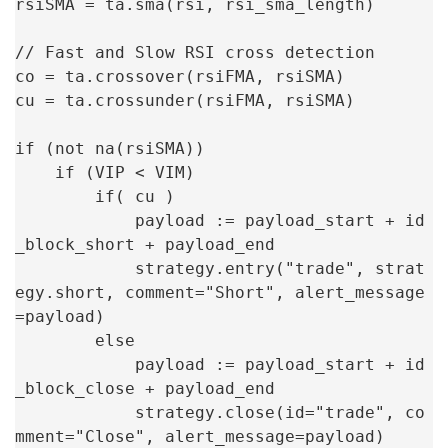
rsiSMA = ta.sma(rsi, rsi_sma_length)

// Fast and Slow RSI cross detection

co = ta.crossover(rsiFMA, rsiSMA)

cu = ta.crossunder(rsiFMA, rsiSMA)

if (not na(rsiSMA))

    if (VIP < VIM)

        if( cu )

            payload := payload_start + id
_block_short + payload_end

            strategy.entry("trade", strat
egy.short, comment="Short", alert_message
=payload)

        else

            payload := payload_start + id
_block_close + payload_end

            strategy.close(id="trade", co
mment="Close", alert_message=payload)
