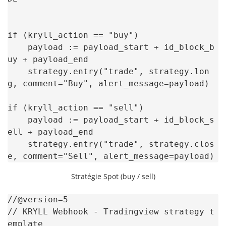
if (kryll_action == "buy")

    payload := payload_start + id_block_b
uy + payload_end

    strategy.entry("trade", strategy.lon
g, comment="Buy", alert_message=payload)

if (kryll_action == "sell")

    payload := payload_start + id_block_s
ell + payload_end

    strategy.entry("trade", strategy.clos
e, comment="Sell", alert_message=payload)
Stratégie Spot (buy / sell)
//@version=5

// KRYLL Webhook - Tradingview strategy t
emplate
