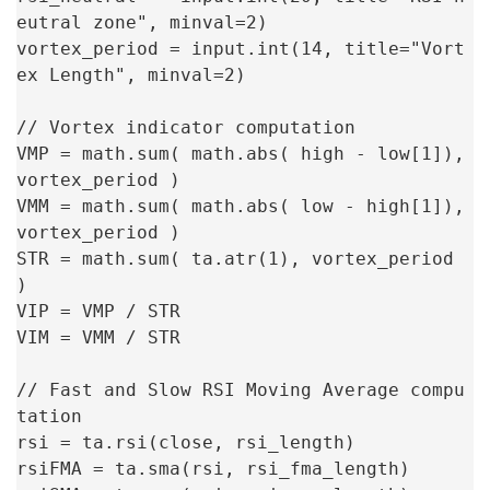
eutral zone", minval=2)

vortex_period = input.int(14, title="Vort
ex Length", minval=2)

// Vortex indicator computation

VMP = math.sum( math.abs( high - low[1]), 
vortex_period )

VMM = math.sum( math.abs( low - high[1]), 
vortex_period )

STR = math.sum( ta.atr(1), vortex_period 
)

VIP = VMP / STR

VIM = VMM / STR

// Fast and Slow RSI Moving Average compu
tation

rsi = ta.rsi(close, rsi_length)

rsiFMA = ta.sma(rsi, rsi_fma_length)
