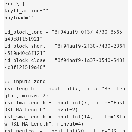
er+"\"}"

kryll_action=""

payload=""

id_block_long = "8f94aaf9-0f37-4730-8565-
a40c8f151921"

id_block_short = "8f94aaf9-2f30-7430-2364
-519a40c8f121"

id_block_close = "8f94aaf9-1a37-3540-5431
-c8f121519a40"

// inputs zone

rsi_length =  input.int(7, title="RSI Len
gth", minval=2)

rsi_fma_length = input.int(7, title="Fast 
RSI MA Length", minval=2)

rsi_sma_length = input.int(14, title="Slo
w RSI MA Length", minval=4)

rsi_neutral =  input.int(20, title="RSI n