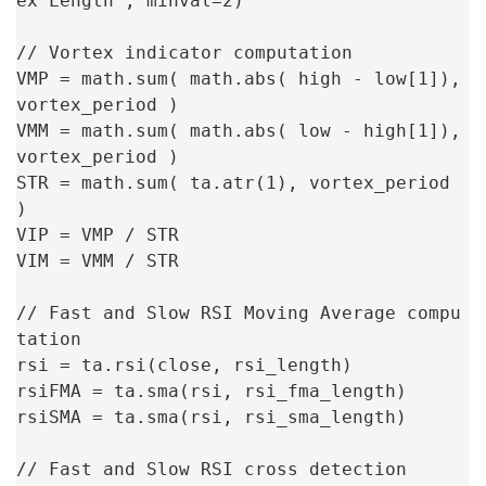
ex Length", minval=2)

// Vortex indicator computation

VMP = math.sum( math.abs( high - low[1]), 
vortex_period )

VMM = math.sum( math.abs( low - high[1]), 
vortex_period )

STR = math.sum( ta.atr(1), vortex_period 
)

VIP = VMP / STR

VIM = VMM / STR

// Fast and Slow RSI Moving Average compu
tation

rsi = ta.rsi(close, rsi_length)

rsiFMA = ta.sma(rsi, rsi_fma_length)

rsiSMA = ta.sma(rsi, rsi_sma_length)

// Fast and Slow RSI cross detection
