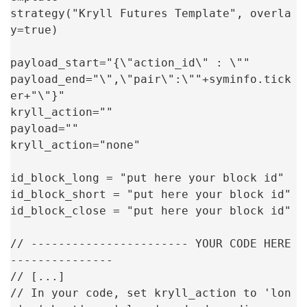
strategy("Kryll Futures Template", overla
y=true)

payload_start="{\"action_id\" : \""

payload_end="\",\"pair\":\""+syminfo.tick
er+"\"}"

kryll_action=""

payload=""

kryll_action="none"

id_block_long = "put here your block id"

id_block_short = "put here your block id"

id_block_close = "put here your block id"

// ----------------------- YOUR CODE HERE 
---------------

// [...]

// In your code, set kryll_action to 'lon