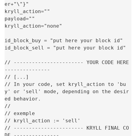
er+"\"}"

kryll_action=""

payload=""

kryll_action="none"

id_block_buy = "put here your block id"

id_block_sell = "put here your block id"

// ----------------------- YOUR CODE HERE 
---------------

// [...]

// In your code, set kryll_action to 'bu
y' or 'sell' mode, depending on the desir
ed behavior.

//

// exemple

// kryll_action := 'sell'

// ----------------------- KRYLL FINAL CO
DE ---------------
