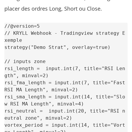
placer des ordres Long, Short ou Close.
//@version=5

// KRYLL Webhook - Tradingview strategy E
xemple

strategy("Demo Strat", overlay=true)

// inputs zone

rsi_length =  input.int(7, title="RSI Len
gth", minval=2)

rsi_fma_length = input.int(7, title="Fast 
RSI MA Length", minval=2)

rsi_sma_length = input.int(14, title="Slo
w RSI MA Length", minval=4)

rsi_neutral =  input.int(20, title="RSI n
eutral zone", minval=2)

vortex_period = input.int(14, title="Vort