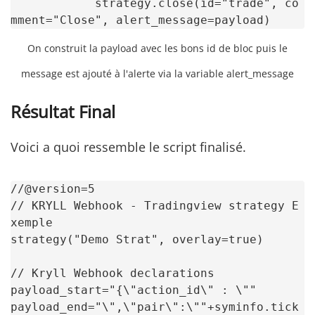
            strategy.close(id="trade", co
mment="Close", alert_message=payload)
On construit la payload avec les bons id de bloc puis le
message est ajouté à l'alerte via la variable alert_message
Résultat Final
Voici a quoi ressemble le script finalisé.
//@version=5

// KRYLL Webhook - Tradingview strategy E
xemple

strategy("Demo Strat", overlay=true)

// Kryll Webhook declarations

payload_start="{\"action_id\" : \""

payload_end="\",\"pair\":\""+syminfo.tick