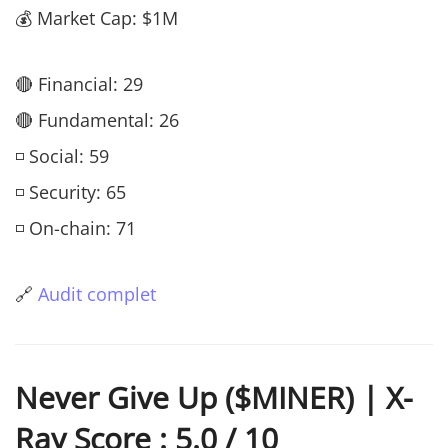
💰 Market Cap: $1M
🔴 Financial: 29
🔴 Fundamental: 26
◽ Social: 59
◽ Security: 65
◽ On-chain: 71
🔗
Audit complet
Never Give Up ($MINER) | X-
Ray Score : 5.0 / 10