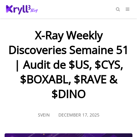
X-Ray Weekly
Discoveries Semaine 51
| Audit de $US, $CYS,
$BOXABL, $RAVE &
$DINO
SVEIN
DECEMBER 17, 2025