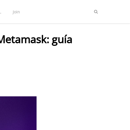
L
Join
 Metamask: guía