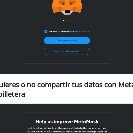
 quieres o no compartir tus datos con Me
illetera