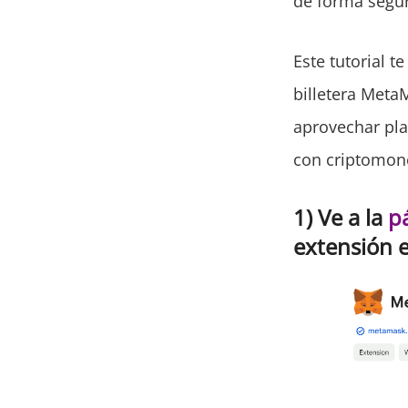
de forma segur
Este tutorial t
billetera Meta
aprovechar pla
con criptomon
1) Ve a la
p
extensión e