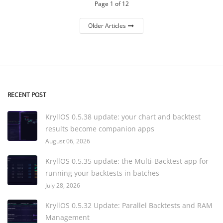
Page 1 of 12
Older Articles
RECENT POST
KryllOS 0.5.38 update: your chart and backtest
results become companion apps
August 06, 2026
KryllOS 0.5.35 update: the Multi-Backtest app for
running your backtests in batches
July 28, 2026
KryllOS 0.5.32 Update: Parallel Backtests and RAM
Management