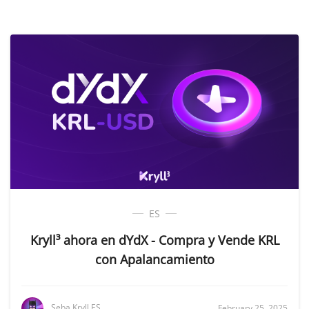
ES
Kryll³ ahora en dYdX - Compra y Vende KRL
con Apalancamiento
Seba Kryll ES
February 25, 2025