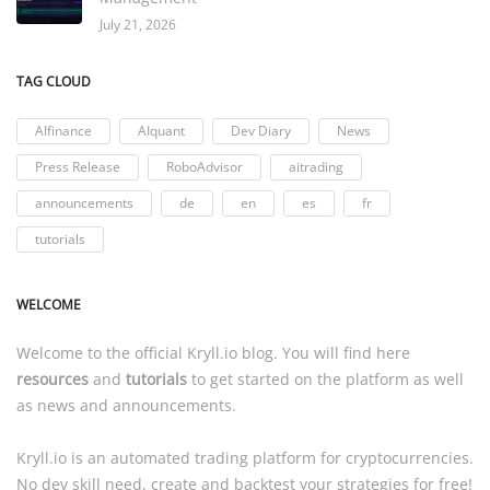
July 21, 2026
TAG CLOUD
AIfinance
AIquant
Dev Diary
News
Press Release
RoboAdvisor
aitrading
announcements
de
en
es
fr
tutorials
WELCOME
Welcome to the official
Kryll.io
blog. You will find here
resources
and
tutorials
to get started on the platform as well
as news and announcements.
Kryll.io
is an automated trading platform for cryptocurrencies.
No dev skill need, create and backtest your strategies for free!