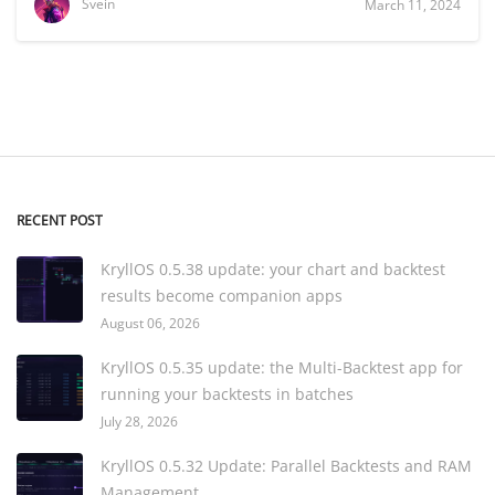
Svein
March 11, 2024
RECENT POST
KryllOS 0.5.38 update: your chart and backtest
results become companion apps
August 06, 2026
KryllOS 0.5.35 update: the Multi-Backtest app for
running your backtests in batches
July 28, 2026
KryllOS 0.5.32 Update: Parallel Backtests and RAM
Management