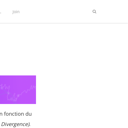
L
Join
n fonction du
 Divergence
)
.