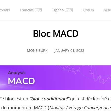
torials
Français 🇫🇷
Español 🇪🇸
Kryll.io
$KR
Bloc MACD
MONSIEURK
JANUARY 01, 2022
e bloc est un
“
bloc conditionnel
”
qui est déclenché e
 du momentum MACD (
Moving Average Convergence