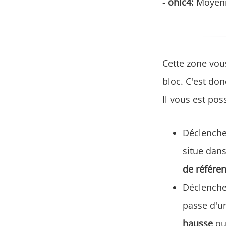
-
ohlc4:
Moyenne
Cette zone vou
bloc. C'est don
Il vous est pos
Déclench
situe dans
de référe
Déclench
passe d'un
hausse
ou