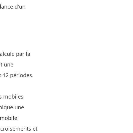
ndance d'un
lcule par la
et une
 12 périodes.
s mobiles
hique une
 mobile
 croisements et