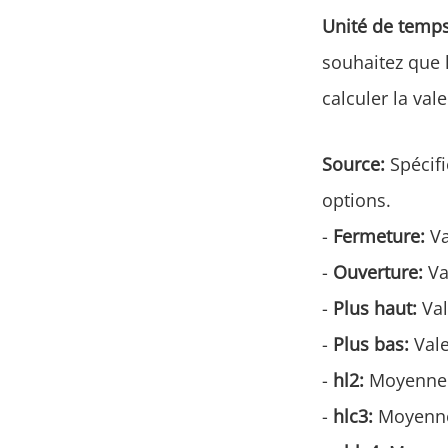
Unité de temps
souhaitez que 
calculer la va
Source:
Spécifi
options.
-
Fermeture:
Va
-
Ouverture:
Va
-
Plus haut:
Val
-
Plus bas:
Vale
-
hl2:
Moyenne e
-
hlc3:
Moyenne 