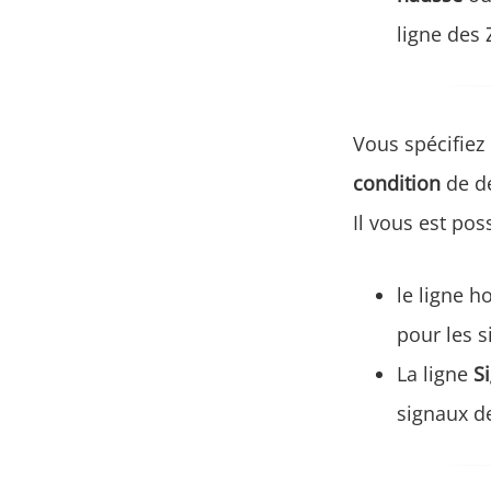
ligne des 
Vous spécifiez 
condition
de d
Il vous est pos
le ligne h
pour les 
La ligne
S
signaux de