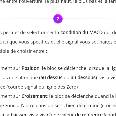
 entre l'ouverture, le plus haut, le plus bas et la fe
s permet de sélectionner la
condition du MACD
qui d
c ici que vous spécifiez quelle signal vous souhaitez e
sible de choisir entre :
ement sur
Position
: le bloc se déclenche lorsque la l
 la zone attendue (
au dessus
ou
au dessous
) vis à v
nce
(courbe signal ou ligne des Zero)
ement sur
Croisement
: le bloc se déclenche quand la
e zone à l'autre dans un sens bien déterminé (croise
 à la
baisse
) vis à vis d'une valeur
de référence
(cour