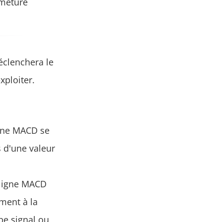
rmeture
éclenchera le
xploiter.
igne MACD se
is d'une valeur
 ligne MACD
ment à la
be signal ou