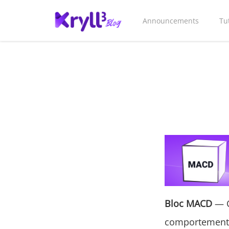
Announcements
Tu
Bloc MACD
— C
comportement