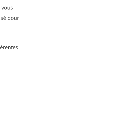
e vous
lisé pour
férentes