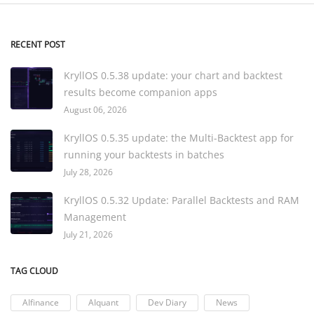
RECENT POST
KryllOS 0.5.38 update: your chart and backtest
results become companion apps
August 06, 2026
KryllOS 0.5.35 update: the Multi-Backtest app for
running your backtests in batches
July 28, 2026
KryllOS 0.5.32 Update: Parallel Backtests and RAM
Management
July 21, 2026
TAG CLOUD
AIfinance
AIquant
Dev Diary
News