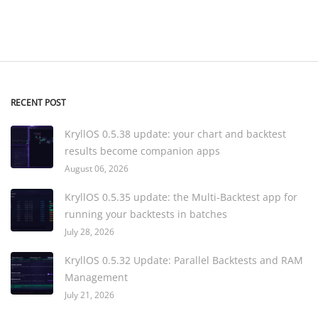
RECENT POST
KryllOS 0.5.38 update: your chart and backtest
results become companion apps
August 06, 2026
KryllOS 0.5.35 update: the Multi-Backtest app for
running your backtests in batches
July 28, 2026
KryllOS 0.5.32 Update: Parallel Backtests and RAM
Management
July 21, 2026