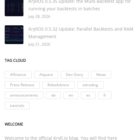
KryllOS 0.5.35 update: the Multi-Backtest app for
running your backtests in batches
July 28, 2026
KryllOS 0.5.32 Update: Parallel Backtests and RAM
Management
July 21, 2026
TAG CLOUD
AIfinance
AIquant
Dev Diary
News
Press Release
RoboAdvisor
aitrading
announcements
de
en
es
fr
tutorials
WELCOME
Welcome to the official
Kryll.io
blog. You will find here