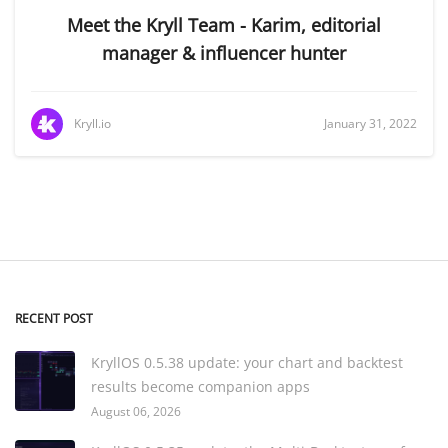
Meet the Kryll Team - Karim, editorial
manager & influencer hunter
Kryll.io
January 31, 2022
RECENT POST
KryllOS 0.5.38 update: your chart and backtest
results become companion apps
August 06, 2026