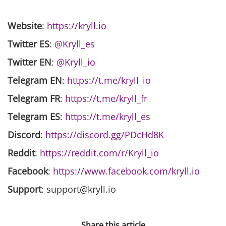
Website
:
https://kryll.io
Twitter ES
:
@Kryll_es
Twitter EN
:
@Kryll_io
Telegram EN
:
https://t.me/kryll_io
Telegram FR
:
https://t.me/kryll_fr
Telegram ES
:
https://t.me/kryll_e
s
Discord
:
https://discord.gg/PDcHd8K
Reddit
:
https://reddit.com/r/Kryll_io
Facebook
:
https://www.facebook.com/kryll.io
Support
: support@kryll.io
Share this article