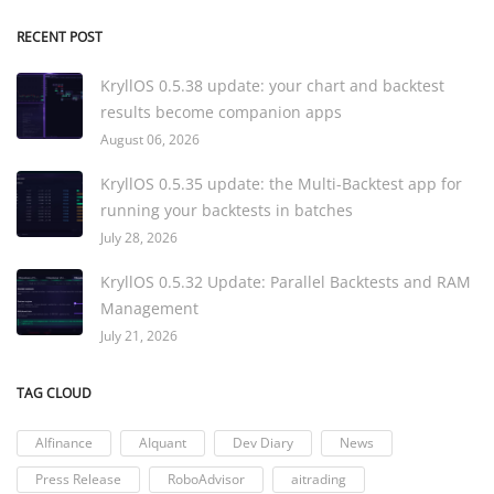
RECENT POST
KryllOS 0.5.38 update: your chart and backtest
results become companion apps
August 06, 2026
KryllOS 0.5.35 update: the Multi-Backtest app for
running your backtests in batches
July 28, 2026
KryllOS 0.5.32 Update: Parallel Backtests and RAM
Management
July 21, 2026
TAG CLOUD
AIfinance
AIquant
Dev Diary
News
Press Release
RoboAdvisor
aitrading