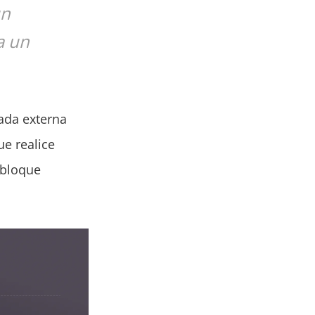
un
a un
mada externa
ue realice
 bloque