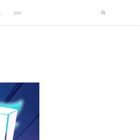
L
Join