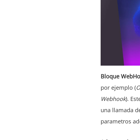
Bloque WebH
por ejemplo (
O
Webhook
). Es
una llamada de
parametros ade