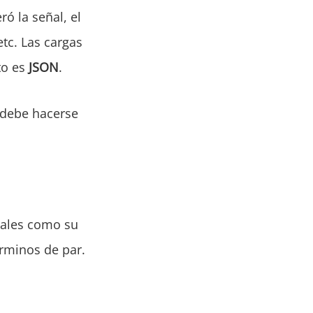
ó la señal, el
etc. Las cargas
to es
JSON
.
 debe hacerse
tales como su
érminos de par.