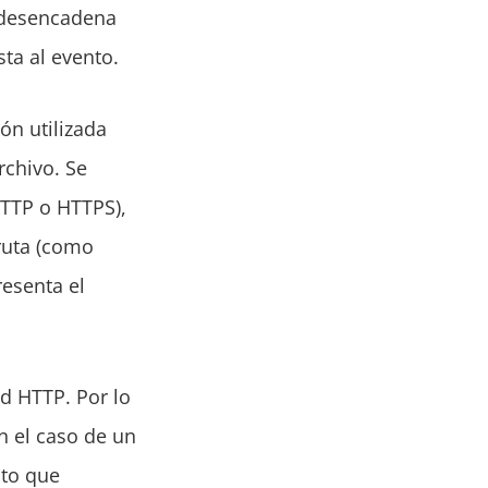
 desencadena
ta al evento.
ón utilizada
rchivo. Se
HTTP o HTTPS),
ruta (como
esenta el
ud HTTP. Por lo
En el caso de un
nto que