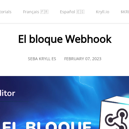
torials
Français 🇫🇷
Español 🇪🇸
Kryll.io
$KR
El bloque Webhook
SEBA KRYLL ES
FEBRUARY 07, 2023