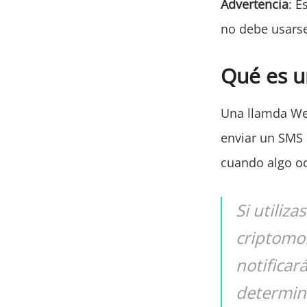
Advertencia
: E
no debe usarse
Qué es 
Una llamda Web
enviar un SMS 
cuando algo oc
Si utiliz
criptomo
notifica
determin