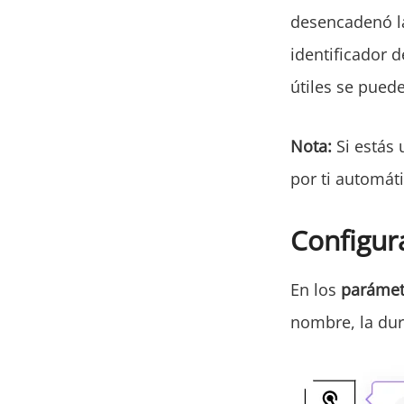
desencadenó la
identificador d
útiles se puede
Nota:
Si estás 
por ti automát
Configur
En los
paráme
nombre, la dur