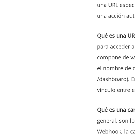
una URL especí
una acción aut
Qué es una UR
para acceder a
compone de var
el nombre de d
/dashboard). E
vínculo entre e
Qué es una carg
general, son l
Webhook, la car