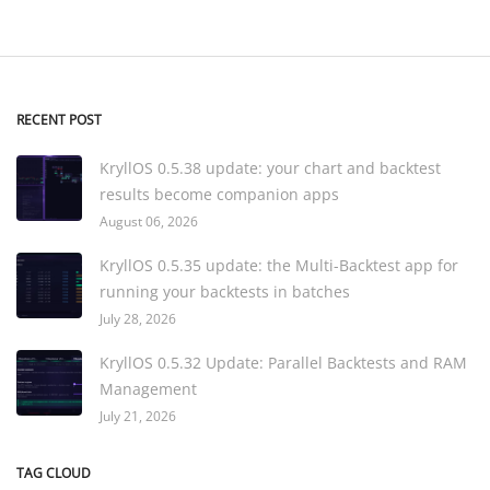
RECENT POST
KryllOS 0.5.38 update: your chart and backtest
results become companion apps
August 06, 2026
KryllOS 0.5.35 update: the Multi-Backtest app for
running your backtests in batches
July 28, 2026
KryllOS 0.5.32 Update: Parallel Backtests and RAM
Management
July 21, 2026
TAG CLOUD