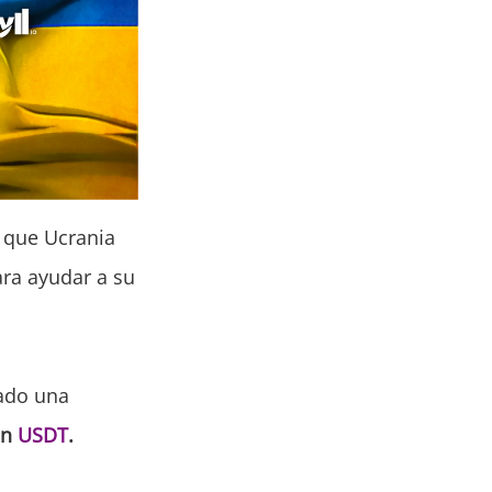
 que Ucrania
ara ayudar a su
cado una
in
USDT
.