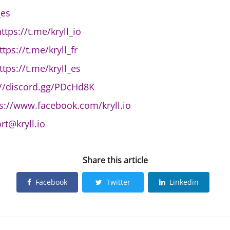
_es
ttps://t.me/kryll_io
ttps://t.me/kryll_fr
ttps://t.me/kryll_es
://discord.gg/PDcHd8K
s://www.facebook.com/kryll.io
rt@kryll.io
Share this article
Facebook
Twitter
Linkedin