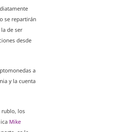
ediatamente
o se repartirán
 la de ser
aciones desde
riptomonedas a
nia y la cuenta
 rublo, los
lica
Mike