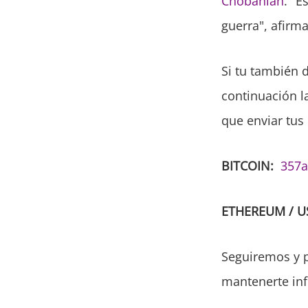
Chobanian
. "E
guerra", afirm
Si tu también 
continuación l
que enviar tus
BITCOIN:
357
ETHEREUM / US
Seguiremos y 
mantenerte in