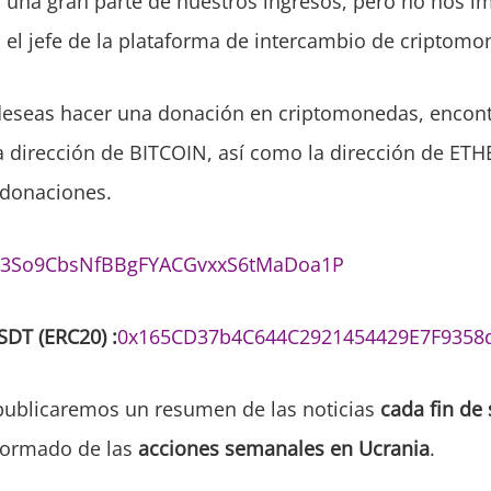
s una gran parte de nuestros ingresos, pero no nos im
a el jefe de la plataforma de intercambio de criptom
deseas hacer una donación en criptomonedas, encont
a dirección de BITCOIN, así como la dirección de ET
 donaciones.
a3So9CbsNfBBgFYACGvxxS6tMaDoa1P
DT (ERC20) :
0x165CD37b4C644C2921454429E7F9358
publicaremos un resumen de las noticias
cada fin de
formado de las
acciones semanales en Ucrania
.