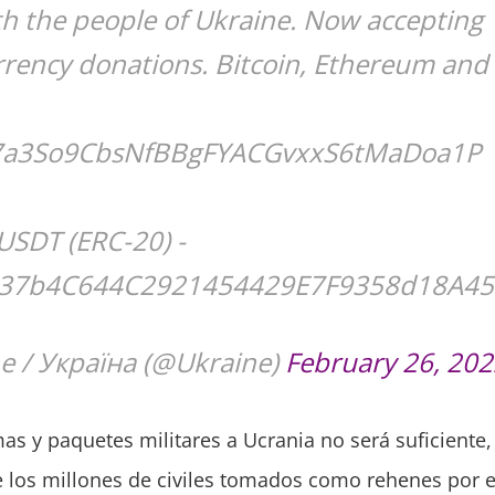
h the people of Ukraine. Now accepting
rrency donations. Bitcoin, Ethereum and
57a3So9CbsNfBBgFYACGvxxS6tMaDoa1P
USDT (ERC-20) -
37b4C644C2921454429E7F9358d18A45
e / Україна (@Ukraine)
February 26, 20
as y paquetes militares a Ucrania no será suficiente, 
 los millones de civiles tomados como rehenes por e