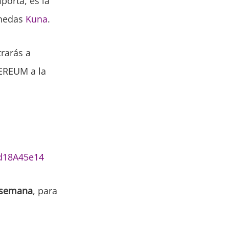
porta, es la
onedas
Kuna
.
rarás a
HEREUM a la
d18A45e14
 semana
, para