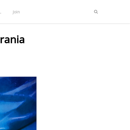
L
Join
rania