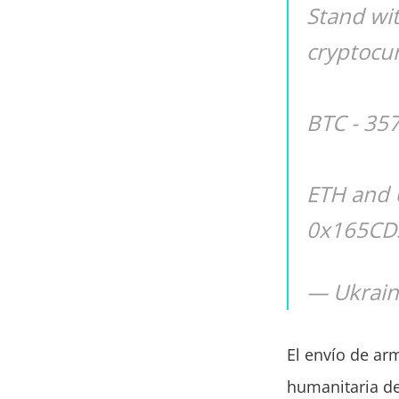
Stand wit
cryptocu
BTC - 3
ETH and 
0x165CD
— Ukrain
El envío de arm
humanitaria de