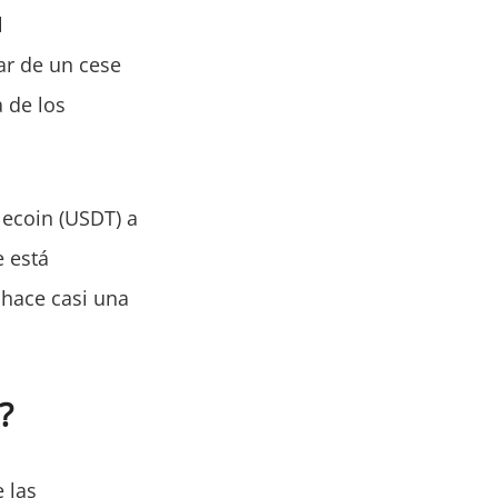
l
ar de un cese
a de los
lecoin (USDT) a
e está
 hace casi una
?
 las