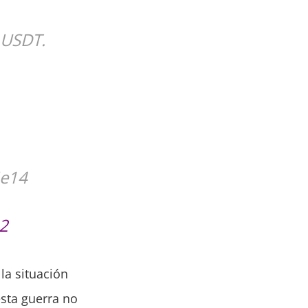
 USDT.
e14
22
la situación
sta guerra no