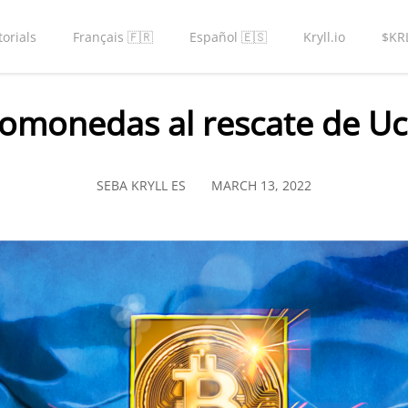
torials
Français 🇫🇷
Español 🇪🇸
Kryll.io
$KR
tomonedas al rescate de Uc
SEBA KRYLL ES
MARCH 13, 2022