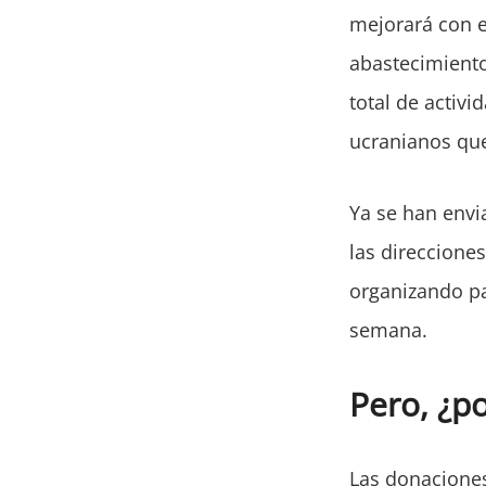
mejorará con e
abastecimiento
total de activi
ucranianos que
Ya se han envi
las direccione
organizando pa
semana.
Pero, ¿po
Las donaciones