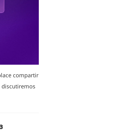
place compartir
a discutiremos
³