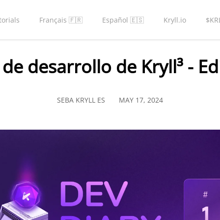
torials
Français 🇫🇷
Español 🇪🇸
Kryll.io
$KR
 de desarrollo de Kryll³ - Ed
SEBA KRYLL ES
MAY 17, 2024