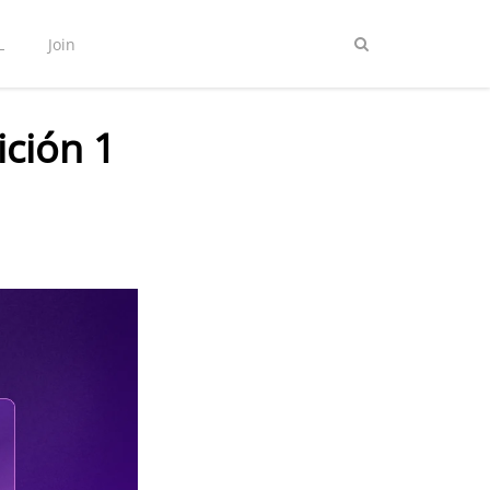
L
Join
ición 1