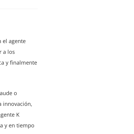
 el agente
 a los
ca y finalmente
laude o
a innovación,
agente K
a y en tiempo