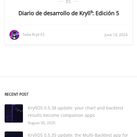
ES
Diario de desarrollo de Kryll³: Edición 5
Seba Kryll ES
June 14, 2024
RECENT POST
KryllOS 0.5.38 update: your chart and backtest
results become companion apps
August 06, 2026
KryllOS 0.5.35 update: the Multi-Backtest app for