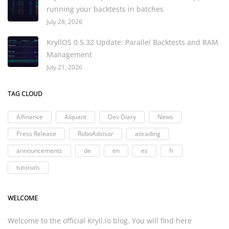
running your backtests in batches
July 28, 2026
KryllOS 0.5.32 Update: Parallel Backtests and RAM
Management
July 21, 2026
TAG CLOUD
AIfinance
AIquant
Dev Diary
News
Press Release
RoboAdvisor
aitrading
announcements
de
en
es
fr
tutorials
WELCOME
Welcome to the official
Kryll.io
blog. You will find here