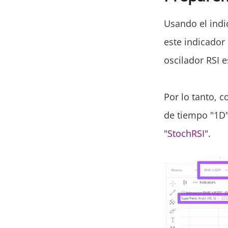
Usando el ind
este indicador
oscilador RSI e
Por lo tanto, 
de tiempo "1D"
"
StochRSI
".