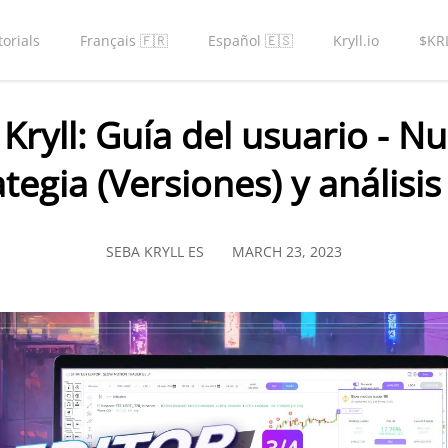
torials
Français 🇫🇷
Español 🇪🇸
Kryll.io
$KR
 Kryll: Guía del usuario - 
tegia (Versiones) y análisis
SEBA KRYLL ES
MARCH 23, 2023