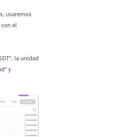
es, usaremos
 con el
SDT", la unidad
nd
" y