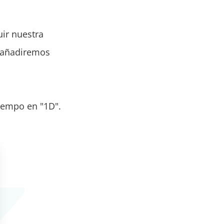
ir nuestra
y añadiremos
tiempo en "1D".