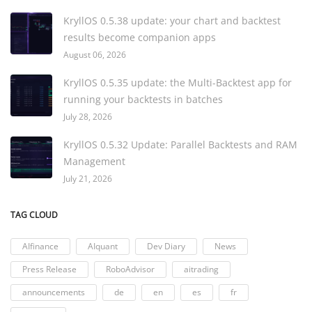
KryllOS 0.5.38 update: your chart and backtest
results become companion apps
August 06, 2026
KryllOS 0.5.35 update: the Multi-Backtest app for
running your backtests in batches
July 28, 2026
KryllOS 0.5.32 Update: Parallel Backtests and RAM
Management
July 21, 2026
TAG CLOUD
AIfinance
AIquant
Dev Diary
News
Press Release
RoboAdvisor
aitrading
announcements
de
en
es
fr