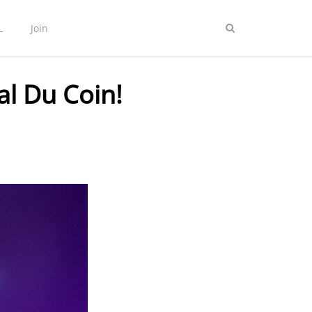
L
Join
al Du Coin!