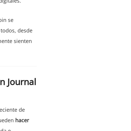
igitales.
oin se
 todos, desde
mente sienten
n Journal
eciente de
pueden
hacer
ada e