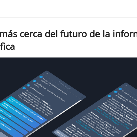
más cerca del futuro de la info
fica