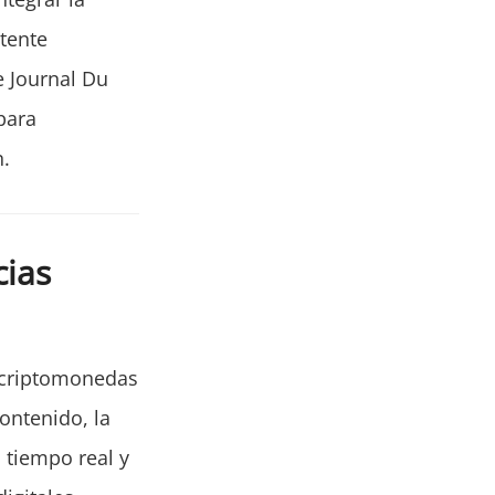
stente
e Journal Du
para
n.
cias
s criptomonedas
ontenido, la
n tiempo real y