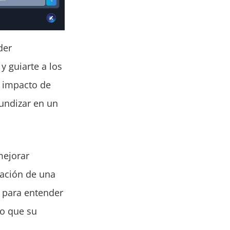
der
y guiarte a los
l impacto de
fundizar en un
mejorar
mación de una
A para entender
do que su