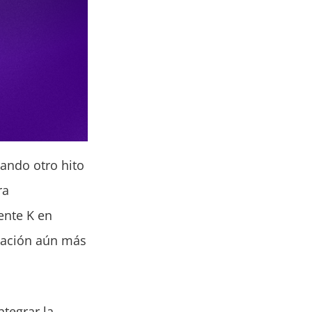
ando otro hito
ra
ente K en
egación aún más
ntegrar la