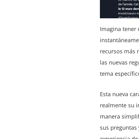
Imagina tener 
instantáneamen
recursos más r
las nuevas reg
tema específic
Esta nueva car
realmente su i
manera simplif
sus preguntas 
experiencia de