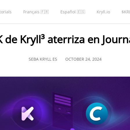
torials
Français 🇫🇷
Español 🇪🇸
Kryll.io
$KR
 de Kryll³ aterriza en Journ
SEBA KRYLL ES
OCTOBER 24, 2024