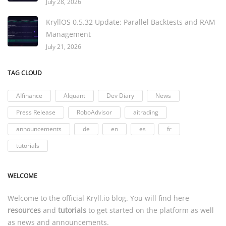
July 28, 2026
KryllOS 0.5.32 Update: Parallel Backtests and RAM
Management
July 21, 2026
TAG CLOUD
AIfinance
AIquant
Dev Diary
News
Press Release
RoboAdvisor
aitrading
announcements
de
en
es
fr
tutorials
WELCOME
Welcome to the official
Kryll.io
blog. You will find here
resources
and
tutorials
to get started on the platform as well
as news and announcements.