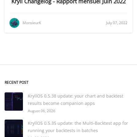
Kryll Changelog - Rapport mensuel Juin 2022
MonsieurK
July 07, 2022
RECENT POST
KryllOS 0.5.38 update: your chart and backtest
results become companion apps
August 06, 2026
KryllOS 0.5.35 update: the Multi-Backtest app for
running your backtests in batches