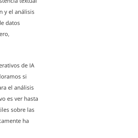
stencia textual
y el análisis
de datos
ero,
rativos de IA
ploramos si
a el análisis
vo es ver hasta
iles sobre las
icamente ha