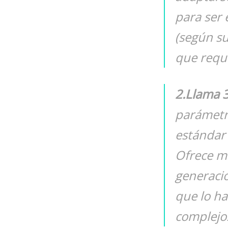
para ser 
(según su
que requi
2.Llama 
parámetr
estándar 
Ofrece me
generació
que lo ha
complejo