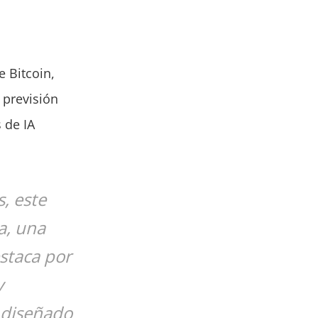
e Bitcoin,
 previsión
 de IA
, este
a, una
estaca por
y
 diseñado