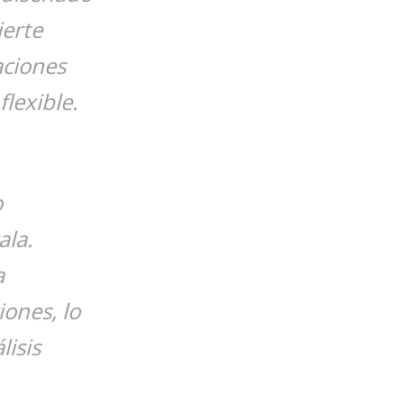
ierte
aciones
flexible.
o
ala.
a
iones, lo
isis