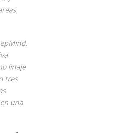
areas
eepMind,
iva
o linaje
n tres
as
 en una