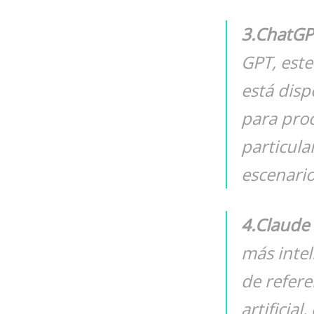
3.ChatGP
GPT, est
está disp
para pro
particula
escenario
4.Claude
más intel
de refere
artificia