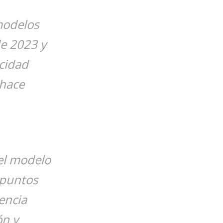
 modelos
e 2023 y
acidad
 hace
el modelo
 puntos
encia
ón y