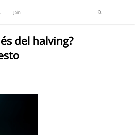
L
Join
és del halving?
esto