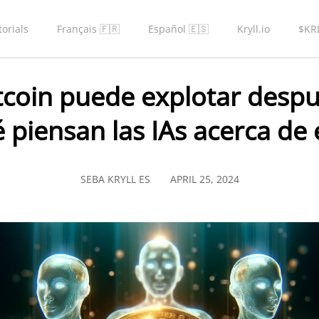
torials
Français 🇫🇷
Español 🇪🇸
Kryll.io
$KR
itcoin puede explotar despu
 piensan las IAs acerca de 
SEBA KRYLL ES
APRIL 25, 2024