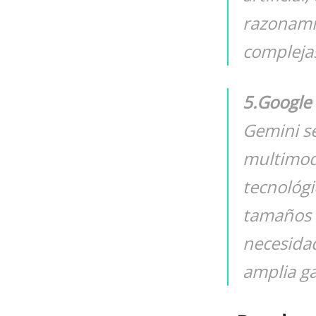
razonamie
compleja
5.Google
Gemini s
multimod
tecnológi
tamaños (
necesida
amplia g