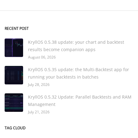
RECENT POST
KryllOS 0.5.38 update: your chart and backtest
results become companion apps
August 06, 2026
KryllOS 0.5.35 update: the Multi-Backtest app for
running your backtests in batches
July 28, 2026
KryllOS 0.5.32 Update: Parallel Backtests and RAM
Management
July 21, 2026
TAG CLOUD