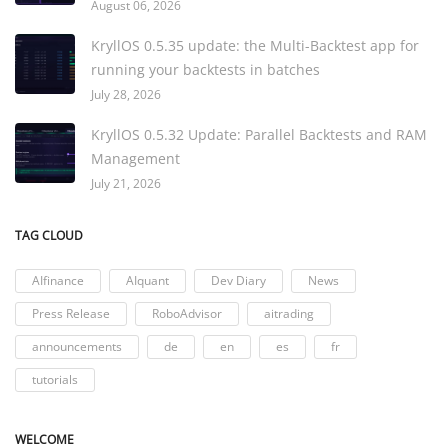
August 06, 2026
KryllOS 0.5.35 update: the Multi-Backtest app for
running your backtests in batches
July 28, 2026
KryllOS 0.5.32 Update: Parallel Backtests and RAM
Management
July 21, 2026
TAG CLOUD
AIfinance
AIquant
Dev Diary
News
Press Release
RoboAdvisor
aitrading
announcements
de
en
es
fr
tutorials
WELCOME