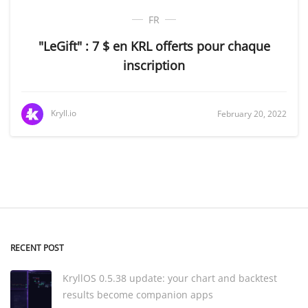
FR
"LeGift" : 7 $ en KRL offerts pour chaque
inscription
Kryll.io
February 20, 2022
RECENT POST
KryllOS 0.5.38 update: your chart and backtest
results become companion apps