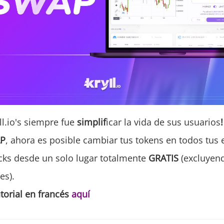
l.io's siempre fue
simplif
icar
la vida de sus usuarios
!
P
, ahora es posible cambiar tus tokens en todos tus
cks desde un solo lugar totalmente
GRATIS
(excluyend
es).
utorial en francés
aquí