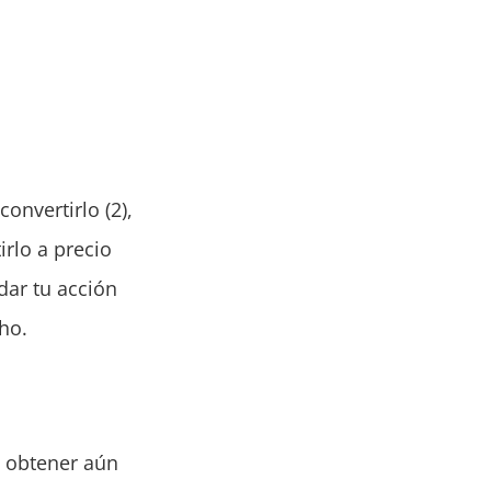
convertirlo (2),
irlo a precio
dar tu acción
cho.
e obtener aún