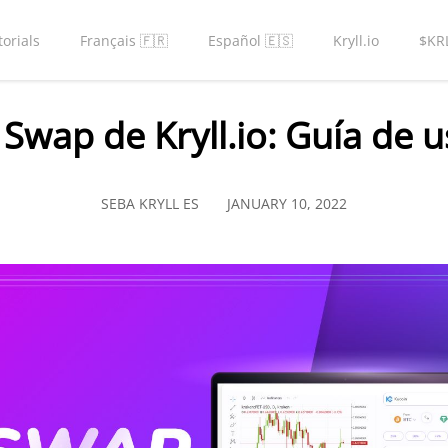
torials
Français 🇫🇷
Español 🇪🇸
Kryll.io
$KR
 Swap de Kryll.io: Guía de 
SEBA KRYLL ES
JANUARY 10, 2022