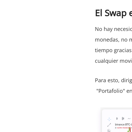
El Swap e
No hay necesid
monedas, no má
tiempo gracias
cualquier mov
Para esto, dir
"Portafolio" en