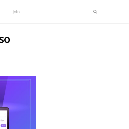
L
Join
uso