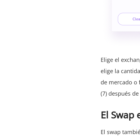
Elige el exchan
elige la cantid
de mercado o fi
(7) después de 
El Swap e
El swap tambié