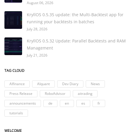
August 06, 2026
KryllOS 0.5.35 update: the Multi-Backtest app for
running your backtests in batches
July 28, 2026
KryllOS 0.5.32 Update: Parallel Backtests and RAM
Management
July 21, 2026
TAG CLOUD
AIfinance
AIquant
Dev Diary
News
Press Release
RoboAdvisor
aitrading
announcements
de
en
es
fr
tutorials
WELCOME