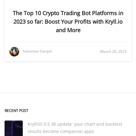
The Top 10 Crypto Trading Bot Platforms in
2023 so far: Boost Your Profits with Kryll.io
and More
Sebastian Ganjali
March 20, 2023
RECENT POST
KryllOS 0.5.38 update: your chart and backtest
results become companion apps