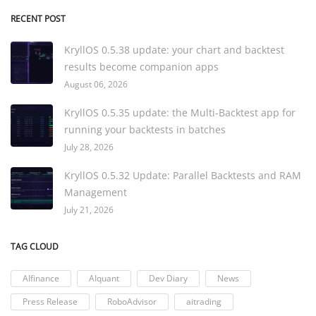
RECENT POST
KryllOS 0.5.38 update: your chart and backtest
results become companion apps
August 06, 2026
KryllOS 0.5.35 update: the Multi-Backtest app for
running your backtests in batches
July 28, 2026
KryllOS 0.5.32 Update: Parallel Backtests and RAM
Management
July 21, 2026
TAG CLOUD
AIfinance
AIquant
Dev Diary
News
Press Release
RoboAdvisor
aitrading