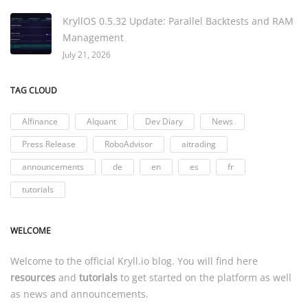
KryllOS 0.5.32 Update: Parallel Backtests and RAM
Management
July 21, 2026
TAG CLOUD
AIfinance
AIquant
Dev Diary
News
Press Release
RoboAdvisor
aitrading
announcements
de
en
es
fr
tutorials
WELCOME
Welcome to the official
Kryll.io
blog. You will find here
resources
and
tutorials
to get started on the platform as well
as news and announcements.