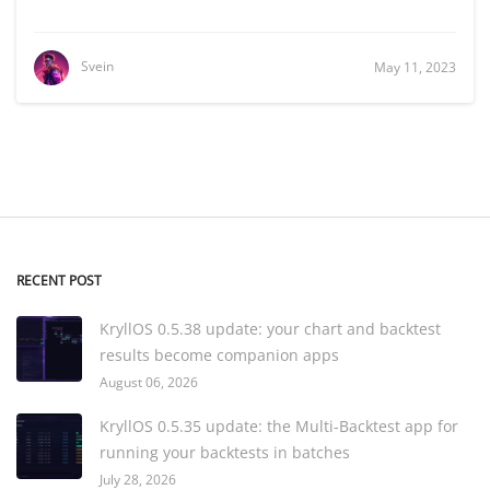
Svein
May 11, 2023
RECENT POST
KryllOS 0.5.38 update: your chart and backtest
results become companion apps
August 06, 2026
KryllOS 0.5.35 update: the Multi-Backtest app for
running your backtests in batches
July 28, 2026