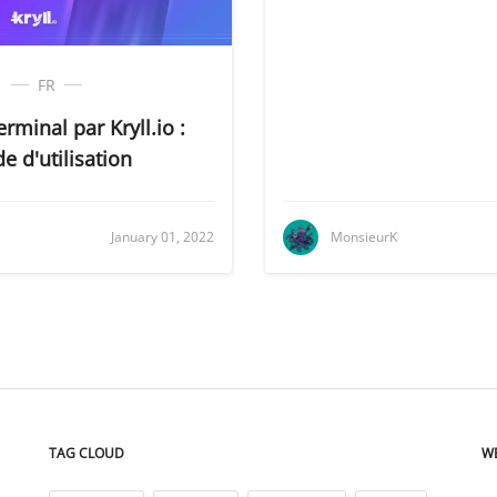
FR
rminal par Kryll.io :
e d'utilisation
MonsieurK
January 01, 2022
TAG CLOUD
W