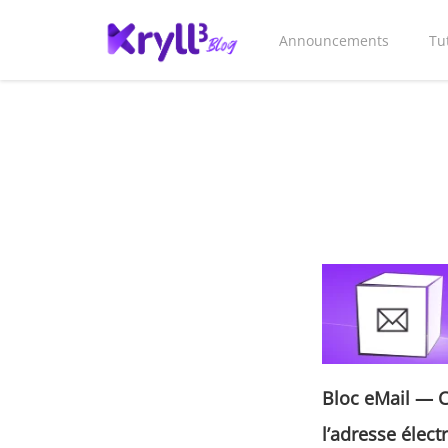
Announcements
Tu
Bloc eMail
—
C
l’adresse élec