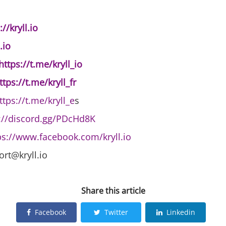
://kryll.io
.io
https://t.me/kryll_io
ttps://t.me/kryll_fr
ttps://t.me/kryll_e
s
://discord.gg/PDcHd8K
ps://www.facebook.com/kryll.io
ort@kryll.io
Share this article
Facebook
Twitter
Linkedin