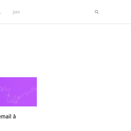
L
Join
email à