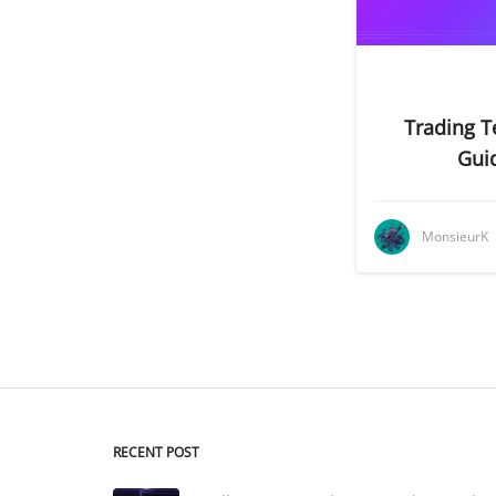
Trading Te
Guid
MonsieurK
RECENT POST