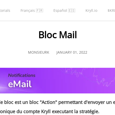
torials
Français 🇫🇷
Español 🇪🇸
Kryll.io
$KR
Bloc Mail
MONSIEURK
JANUARY 01, 2022
e bloc est un bloc "
Action
" permettant d'envoyer un 
tronique du compte
Kryll
executant la stratégie.