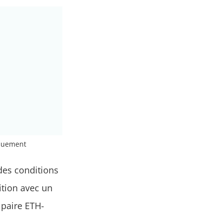
iquement
 des conditions
ition avec un
 paire ETH-