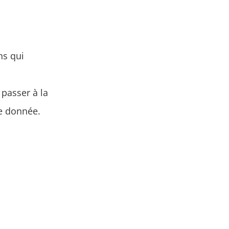
ns qui
 passer à la
e donnée.