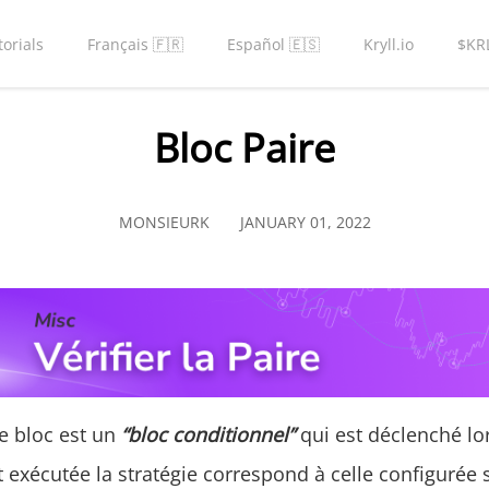
torials
Français 🇫🇷
Español 🇪🇸
Kryll.io
$KR
Bloc Paire
MONSIEURK
JANUARY 01, 2022
 bloc est un
“bloc conditionnel”
qui est déclenché lo
t exécutée la stratégie correspond à celle configurée s