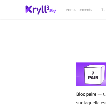
Announcements
Tu
Bloc paire
— Ce
sur laquelle es