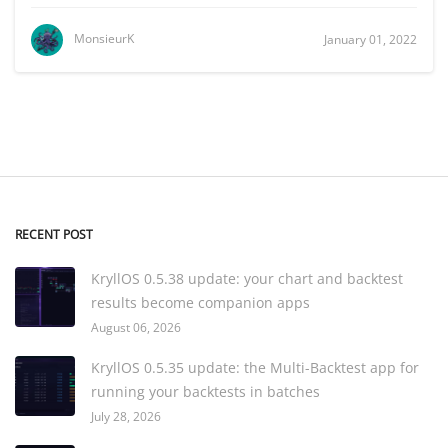
MonsieurK
January 01, 2022
RECENT POST
KryllOS 0.5.38 update: your chart and backtest
results become companion apps
August 06, 2026
KryllOS 0.5.35 update: the Multi-Backtest app for
running your backtests in batches
July 28, 2026