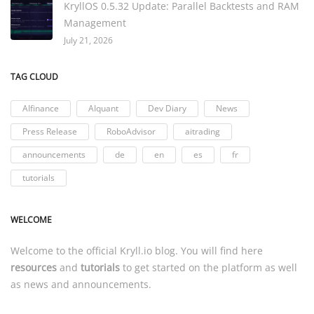
KryllOS 0.5.32 Update: Parallel Backtests and RAM
Management
July 21, 2026
TAG CLOUD
AIfinance
AIquant
Dev Diary
News
Press Release
RoboAdvisor
aitrading
announcements
de
en
es
fr
tutorials
WELCOME
Welcome to the official
Kryll.io
blog. You will find here
resources
and
tutorials
to get started on the platform as well
as news and announcements.