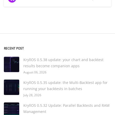
RECENT POST
KryllOS 0.5.38 update: your chart and backtest
results become companion apps
August 06, 2026
KryllOS 0.5.35 update: the Multi-Backtest app for
running your backtests in batches
July 28, 2026
KryllOS 0.5.32 Update: Parallel Backtests and RAM
Management