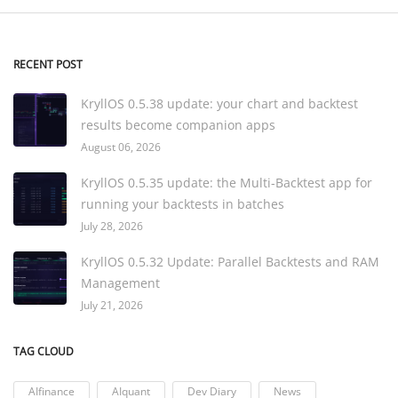
RECENT POST
KryllOS 0.5.38 update: your chart and backtest
results become companion apps
August 06, 2026
KryllOS 0.5.35 update: the Multi-Backtest app for
running your backtests in batches
July 28, 2026
KryllOS 0.5.32 Update: Parallel Backtests and RAM
Management
July 21, 2026
TAG CLOUD
AIfinance
AIquant
Dev Diary
News