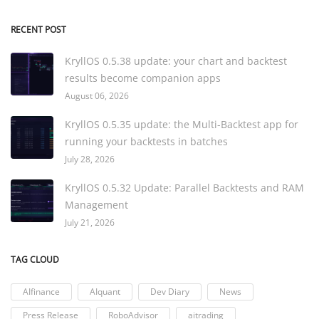
RECENT POST
KryllOS 0.5.38 update: your chart and backtest
results become companion apps
August 06, 2026
KryllOS 0.5.35 update: the Multi-Backtest app for
running your backtests in batches
July 28, 2026
KryllOS 0.5.32 Update: Parallel Backtests and RAM
Management
July 21, 2026
TAG CLOUD
AIfinance
AIquant
Dev Diary
News
Press Release
RoboAdvisor
aitrading