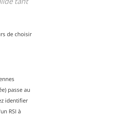
lidé tant
rs de choisir
yennes
rée) passe au
 identifier
'un RSI à