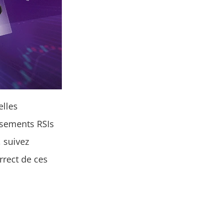
elles
isements RSIs
 suivez
rrect de ces