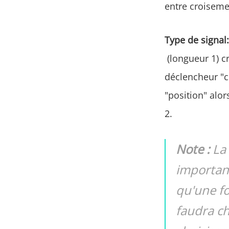
entre croiseme
Type de signal:
(longueur 1) cr
déclencheur "c
"position" alor
2.
Note :
La
importanc
qu'une fo
faudra ch