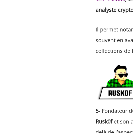
analyste crypto
Il permet not
souvent en av
collections de
5-
Fondateur d
Rusk0f
et son 
delà de l’aspec