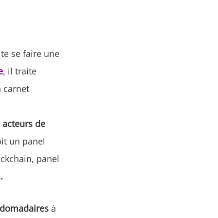
ite se faire une
e
,
il traite
n carnet
s acteurs de
oit un panel
ockchain, panel
.
bdomadaires
à