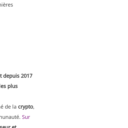
nières
t depuis 2017
les plus
hé de la
crypto
,
mmunauté.
Sur
sseur et