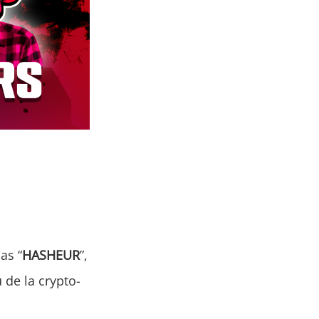
ias “
HASHEUR
”,
 de la crypto-