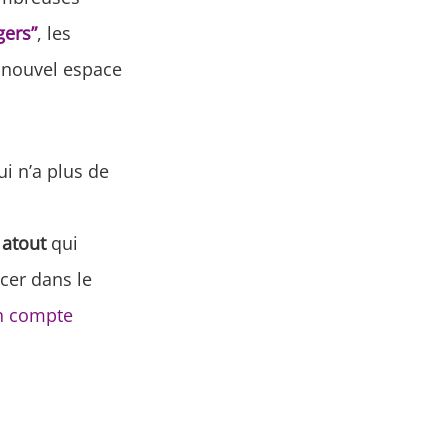
gers”
, les
 nouvel espace
ui n’a plus de
 atout
qui
cer dans le
n compte