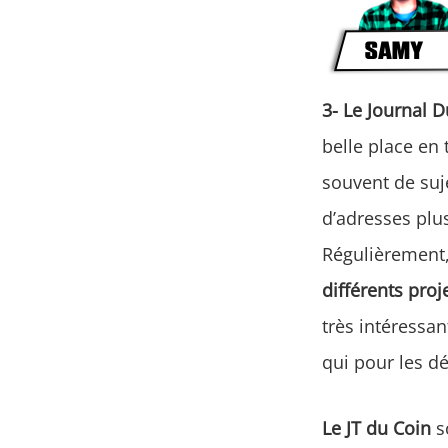
3- Le Journal 
belle place en
souvent de suje
d’adresses plu
Régulièrement
différents proj
très intéressa
qui pour les d
Le JT du Coin
s