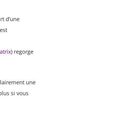
ort d’une
est
atrix
) regorge
clairement une
plus si vous