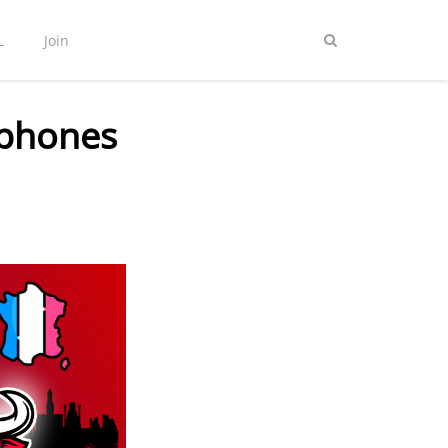
L
Join
ophones