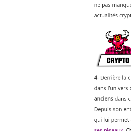
ne pas manquer
actualités cryp
4
- Derrière la
dans l’univers 
anciens
dans c
Depuis son entr
qui lui permet
ses réseaux
,
C