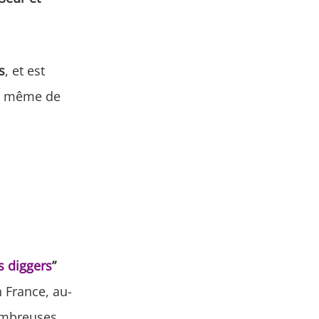
s
, et est
 même de
s diggers
”
n France, au-
ombreuses