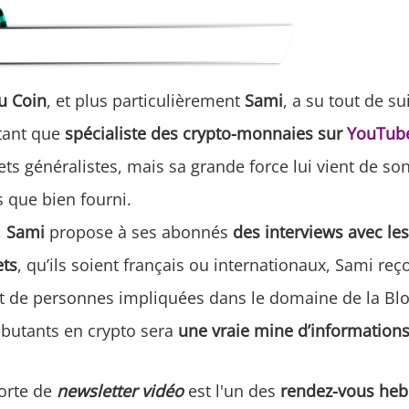
Du Coin
, et plus particulièrement
Sami
, a su tout de su
 tant que
spécialiste des crypto-monnaies sur
YouTub
ts généralistes, mais sa grande force lui vient de so
s que bien fourni.
,
Sami
propose à ses abonnés
des interviews avec le
ets
, qu’ils soient français ou internationaux, Sami reç
nt de personnes impliquées dans le domaine de la Bl
ébutants en crypto sera
une vraie mine d’informations
orte de
newsletter vidéo
est l'un des
rendez-vous he