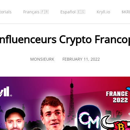
torials
Français 🇫🇷
Español 🇪🇸
Kryll.io
$KR
Influenceurs Crypto Franc
MONSIEURK
FEBRUARY 11, 2022