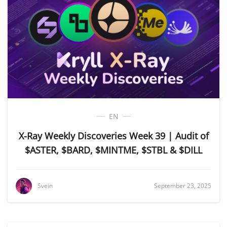
EN
X-Ray Weekly Discoveries Week 39 | Audit of
$ASTER, $BARD, $MINTME, $STBL & $DILL
Svein
September 23, 2025