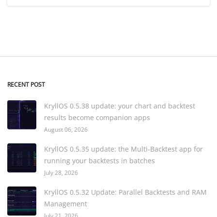
RECENT POST
KryllOS 0.5.38 update: your chart and backtest
results become companion apps
August 06, 2026
KryllOS 0.5.35 update: the Multi-Backtest app for
running your backtests in batches
July 28, 2026
KryllOS 0.5.32 Update: Parallel Backtests and RAM
Management
July 21, 2026