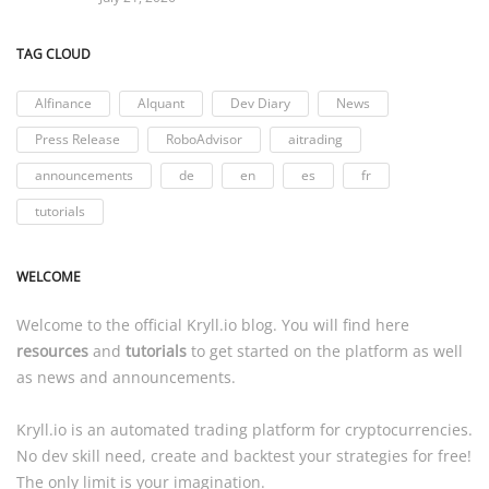
TAG CLOUD
AIfinance
AIquant
Dev Diary
News
Press Release
RoboAdvisor
aitrading
announcements
de
en
es
fr
tutorials
WELCOME
Welcome to the official
Kryll.io
blog. You will find here
resources
and
tutorials
to get started on the platform as well
as news and announcements.
Kryll.io
is an automated trading platform for cryptocurrencies.
No dev skill need, create and backtest your strategies for free!
The only limit is your imagination.