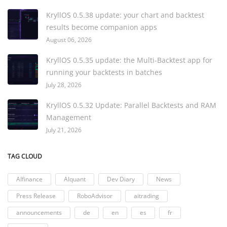
KryllOS 0.5.38 update: your chart and backtest
results become companion apps
August 06, 2026
KryllOS 0.5.35 update: the Multi-Backtest app for
running your backtests in batches
July 28, 2026
KryllOS 0.5.32 Update: Parallel Backtests and RAM
Management
July 21, 2026
TAG CLOUD
AIfinance
AIquant
Dev Diary
News
Press Release
RoboAdvisor
aitrading
announcements
de
en
es
fr