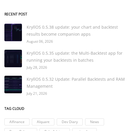
RECENT POST
KryllOS 0.5.38 update: your chart and backtest
results become companion apps
August 06, 2026
KryllOS 0.5.35 update: the Multi-Backtest app for
running your backtests in batches
July 28, 2026
KryllOS 0.5.32 Update: Parallel Backtests and RAM
Management
July 21, 2026
TAG CLOUD
AIfinance
AIquant
Dev Diary
News