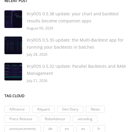
RECENT POST
KryllOS 0.5.38 update: your chart and backtest
results become companion apps
August 06, 2026
KryllOS 0.5.35 update: the Multi-Backtest app for
running your backtests in batches
July 28, 2026
KryllOS 0.5.32 Update: Parallel Backtests and RAM
Management
July 21, 2026
TAG CLOUD
AIfinance
AIquant
Dev Diary
News
Press Release
RoboAdvisor
aitrading
announcements
de
en
es
fr