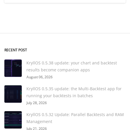
RECENT POST
KryllOS 0.5.38 update: your chart and backtest
results become companion apps
August 06, 2026
KryllOS 0.5.35 update: the Multi-Backtest app for
running your backtests in batches
July 28, 2026
KryllOS 0.5.32 Update: Parallel Backtests and RAM
Management
July 21, 2026