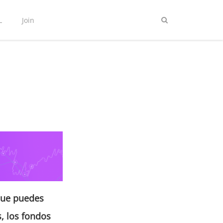
L
Join
(que puedes
s, los fondos