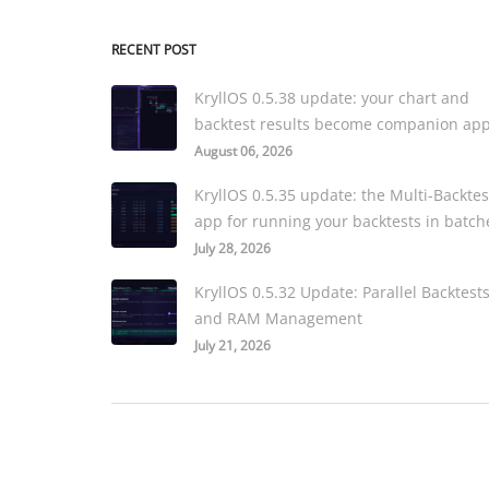
RECENT POST
KryllOS 0.5.38 update: your chart and
backtest results become companion ap
August 06, 2026
KryllOS 0.5.35 update: the Multi-Backtes
app for running your backtests in batch
July 28, 2026
KryllOS 0.5.32 Update: Parallel Backtest
and RAM Management
July 21, 2026