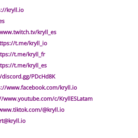
://kryll.io
es
/www.twitch.tv/kryll_es
ttps://t.me/kryll_io
tps://t.me/kryll_fr
tps://t.me/kryll_es
//discord.gg/PDcHd8K
s://www.facebook.com/kryll.io
://www.youtube.com/c/KryllESLatam
/www.tiktok.com/@kryll.io
t@kryll.io