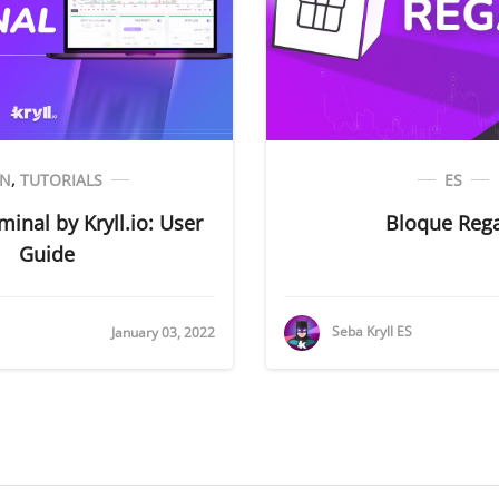
EN
,
TUTORIALS
ES
minal by Kryll.io: User
Bloque Reg
Guide
Seba Kryll ES
January 03, 2022