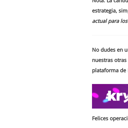
Not
a
:
La cantid
estrategia, si
actual
para los
No dudes en u
nuestras otras
plataforma de K
Felices operaci