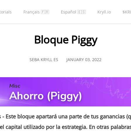
torials
Français 🇫🇷
Español 🇪🇸
Kryll.io
$KR
Bloque Piggy
SEBA KRYLL ES
JANUARY 03, 2022
s
- Este bloque apartará una parte de tus ganancias 
del capital utilizado por la estrategia. En otras palabra