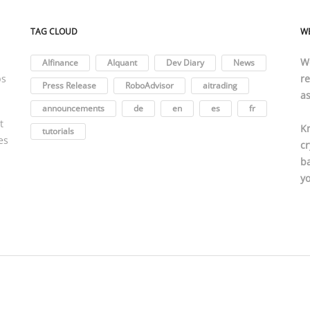
TAG CLOUD
W
We
AIfinance
AIquant
Dev Diary
News
ps
r
Press Release
RoboAdvisor
aitrading
a
announcements
de
en
es
fr
t
Kr
tutorials
es
cr
ba
yo
s