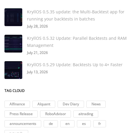
KryllOS 0.5.35 update: the Multi-Backtest app for
running your backtests in batches
July 28, 2026
KryllOS 0.5.32 Update: Parallel Backtests and RAM
Management
July 21, 2026
KryllOS 0.5.29 Update: Backtests Up to 4× Faster
July 13, 2026
TAG CLOUD
AIfinance
AIquant
Dev Diary
News
Press Release
RoboAdvisor
aitrading
announcements
de
en
es
fr