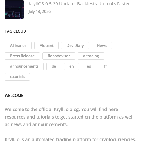
KryllOS 0.5.29 Update: Backtests Up to 4× Faster
July 13, 2026
TAG CLOUD
AIfinance
AIquant
Dev Diary
News
Press Release
RoboAdvisor
aitrading
announcements
de
en
es
fr
tutorials
WELCOME
Welcome to the official
Kryll.io
blog. You will find here
resources
and
tutorials
to get started on the platform as well
as news and announcements.
Kryll.io
is an automated trading platform for cryptocurrencies.