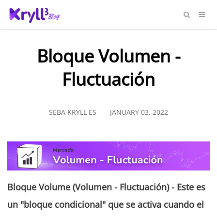
Bloque Volumen -
Fluctuación
SEBA KRYLL ES
JANUARY 03, 2022
Bloque
Volume
(Volumen - Fluctuación)
-
Este es
un "
bloque
condi
c
ional
" que se activa cuando el