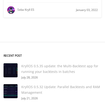
Seba Kryll ES
January 03, 2022
RECENT POST
KryllOS 0.5.35 update: the Multi-Backtest app for
running your backtests in batches
July 28, 2026
KryllOS 0.5.32 Update: Parallel Backtests and RAM
Management
July 21, 2026