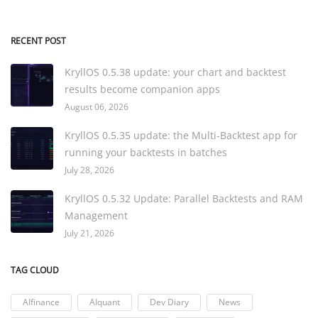
RECENT POST
KryllOS 0.5.38 update: your chart and backtest
results become companion apps
August 06, 2026
KryllOS 0.5.35 update: the Multi-Backtest app for
running your backtests in batches
July 28, 2026
KryllOS 0.5.32 Update: Parallel Backtests and RAM
Management
July 21, 2026
TAG CLOUD
AIfinance
AIquant
Dev Diary
News