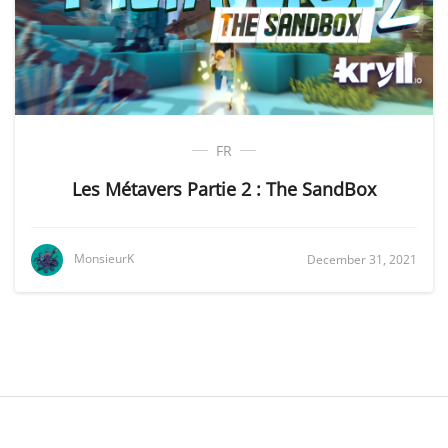
FR
Les Métavers Partie 2 : The SandBox
MonsieurK
December 31, 2021