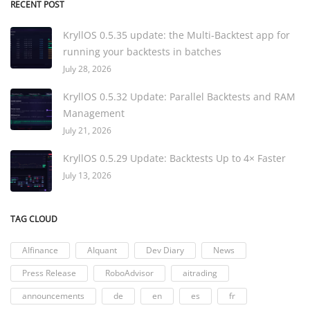
RECENT POST
KryllOS 0.5.35 update: the Multi-Backtest app for
running your backtests in batches
July 28, 2026
KryllOS 0.5.32 Update: Parallel Backtests and RAM
Management
July 21, 2026
KryllOS 0.5.29 Update: Backtests Up to 4× Faster
July 13, 2026
TAG CLOUD
AIfinance
AIquant
Dev Diary
News
Press Release
RoboAdvisor
aitrading
announcements
de
en
es
fr